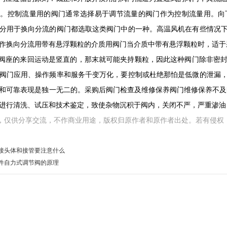
门。控制流量用的阀门通常选择易于调节流量的阀门作为控制流量用。向
分用于换向分流的阀门都选取这类阀门中的一种。
高温风机
在有些情况
作换向分流用带有悬浮颗粒的介质用阀门当介质中带有悬浮颗粒时，适于
阀座的来回运动是竖直的，那末就可能夹持颗粒，因此这种阀门除非密
阀门应用、操作频率和服务千变万化，要控制或杜绝那怕是低微的泄漏
和可靠表现是独一无二的。采购后阀门检查及维修保养阀门维修保养不及
进行清洗、试压和技术鉴定，致使杂物沉积于阀内，关闭不严，严重渗油
，仅供分享交流，不作商业用途，版权归原作者和原作者出处。若有侵权
接头体和接管要注意什么
件自力式调节阀的原理