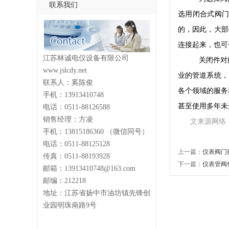
联系我们
选用闭合式阀
的，因此，大部
连接起来，也可
江苏林诚电仪设备有限公司
关闭件对
www.jslcdy.net
业的管道系统，
联系人：奚陈俊
各个领域的服务
手机：13913410748
甚至使用多年未
电话：0511-88126588
销售经理：方凌
文来源网络
手机：13815186360 （微信同号）
电话：0511-88125128
上一篇：
仪表阀门
传真：0511-88193928
下一篇：
仪表管阀
邮箱：13913410748@163.com
邮编：212218
地址：江苏省扬中市油坊镇先锋创
业园明珠南路9号