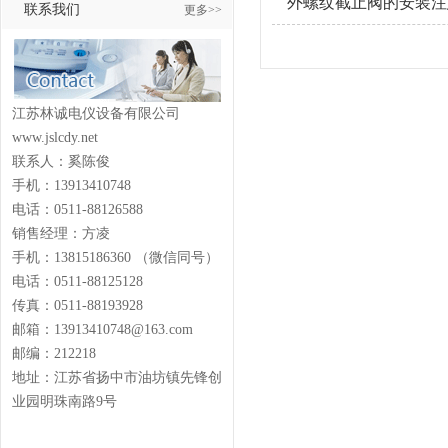
外螺纹截止阀的安装注
联系我们
更多>>
江苏林诚电仪设备有限公司
www.jslcdy.net
联系人：奚陈俊
手机：13913410748
电话：0511-88126588
销售经理：方凌
手机：13815186360 （微信同号）
电话：0511-88125128
传真：0511-88193928
邮箱：13913410748@163.com
邮编：212218
地址：江苏省扬中市油坊镇先锋创
业园明珠南路9号