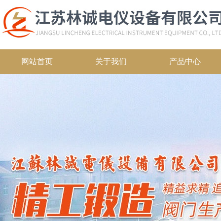
网站首页
关于我们
产品中心